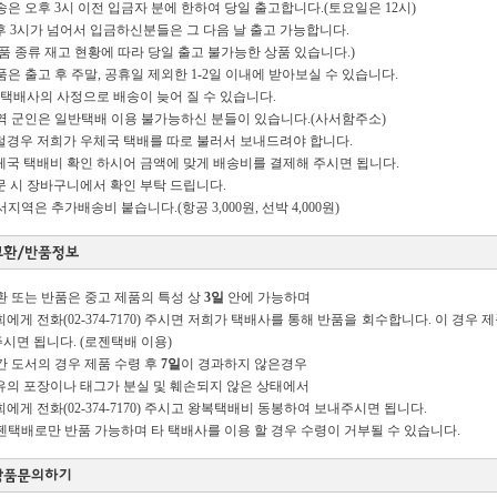
배송은 오후 3시 이전 입금자 분에 한하여 당일 출고합니다.(토요일은 12시)
 3시가 넘어서 입금하신분들은 그 다음 날 출고 가능합니다.
품 종류 재고 현황에 따라 당일 출고 불가능한 상품 있습니다.)
상품은 출고 후 주말, 공휴일 제외한 1-2일 이내에 받아보실 수 있습니다.
 택배사의 사정으로 배송이 늦어 질 수 있습니다.
현역 군인은 일반택배 이용 불가능하신 분들이 있습니다.(사서함주소)
경우 저희가 우체국 택배를 따로 불러서 보내드려야 합니다.
국 택배비 확인 하시어 금액에 맞게 배송비를 결제해 주시면 됩니다.
 시 장바구니에서 확인 부탁 드립니다.
도서지역은 추가배송비 붙습니다.(항공 3,000원, 선박 4,000원)
교환 또는 반품은 중고 제품의 특성 상
3일
안에 가능하며
에게 전화(02-374-7170) 주시면 저희가 택배사를 통해 반품을 회수합니다. 이 경
주시면 됩니다. (로젠택배 이용)
신간 도서의 경우 제품 수령 후
7일
이 경과하지 않은경우
의 포장이나 태그가 분실 및 훼손되지 않은 상태에서
에게 전화(02-374-7170) 주시고 왕복택배비 동봉하여 보내주시면 됩니다.
로젠택배로만 반품 가능하며 타 택배사를 이용 할 경우 수령이 거부될 수 있습니다.