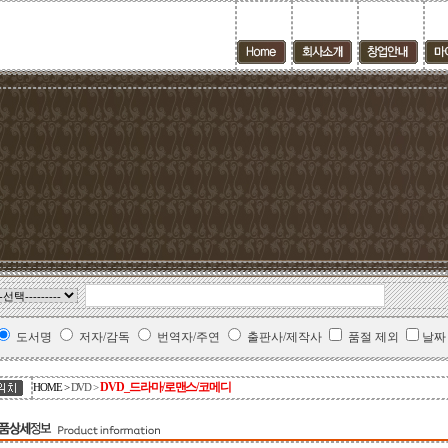
도서명
저자/감독
번역자/주연
출판사/제작사
품절 제외
날짜
DVD_드라마/로맨스/코메디
HOME >
DVD
>