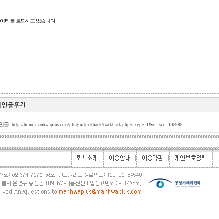
이타를 로드하고 있습니다.
인글 :
http://home.manhwaplus.com/plugin/trackback/trackback.php?t_type=1&ref_seq=148988