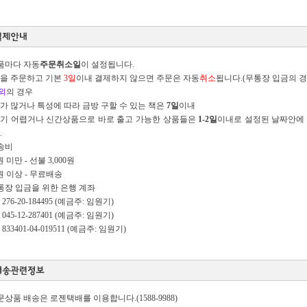
제품마다 자동
주문취소일
이 설정됩니다.
을 주문하고 기본
3일
이내 결제하지 않으면 주문은 자동
취소
됩니다.(무통장 입금의 경
외
의 경우
가 많거나 특성에 따라 금방 구할 수 있는 책은
7일
이내
기 어렵거나 신간상품으로 바로 출고 가능한 상품들은
1-2일
이내로 설정된 날짜안에 
.
배송비
 미만 - 선불 3,000원
원 이상 - 무료배송
무통장 입금을 위한 은행 계좌
276-20-184495 (예금주: 임원기)
045-12-287401 (예금주: 임원기)
833401-04-019511 (예금주: 임원기)
주문상품 배송은 로젠택배를 이용합니다.(1588-9988)