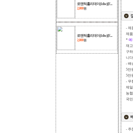
로맨틱홀리데이(1disc)[E...
2,000
원
- 
제품
로맨틱홀리데이(1disc)[E...
*
예
2,000
원
재고
구하
니다
- 
5만원
5만
- 
제일 
농협 
국민 
- 