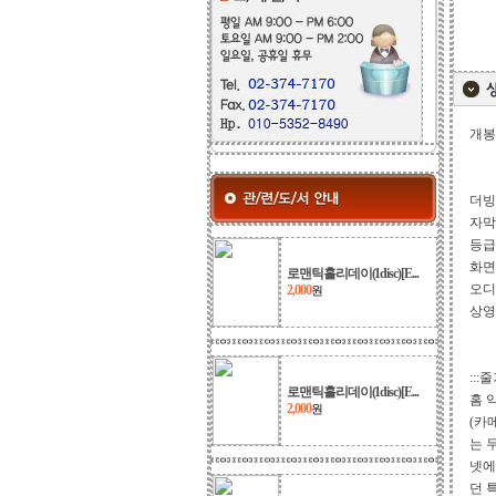
개봉
더빙
자막
등급
화면비 
로맨틱홀리데이(1disc)[E...
오디
2,000
원
상영
:::
로맨틱홀리데이(1disc)[E...
홈 
2,000
원
(카
는 
넷에
던 