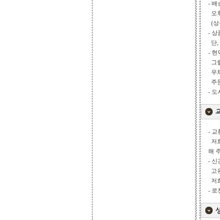
- 
오후
(상
- 
단,
- 
그럴
우체
주문
- 
- 
저희
해 
- 
고유
저희
- 