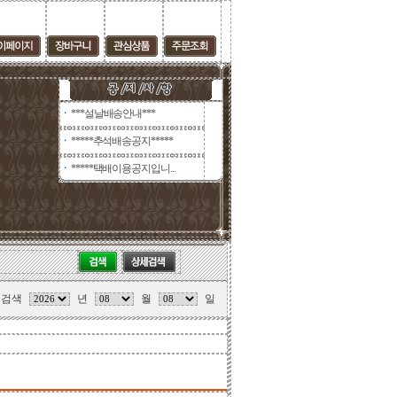
***설날배송안내***
ㆍ
*****추석배송공지*****
ㆍ
*****택배이용공지입니...
ㆍ
 검색
년
월
일