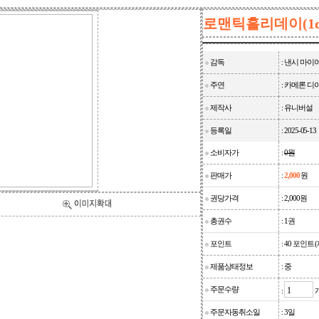
로맨틱홀리데이(1disc
감독
: 낸시 마이
주연
: 카메론 
제작사
: 유니버설
등록일
: 2025-05-13
소비자가
:
0원
판매가
:
2,000
원
권당가격
: 2,000원
총권수
: 1권
포인트
: 40 포인트 
제품상태정보
: 중
주문수량
:
주문자동취소일
: 3일