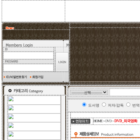
도서명
저자/감독
번역
DVD_외국영화
HOME >
DVD
>