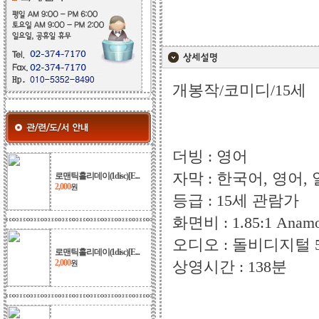
개봉작/코미디/15세
더빙 : 영어
자막 : 한국어, 영어
로맨틱홀리데이(1disc)[E...
2,000
원
등급 : 15세 관람가
화면비 : 1.85:1 Anamo
오디오 : 돌비디지털 5
로맨틱홀리데이(1disc)[E...
2,000
상영시간 : 138분
원