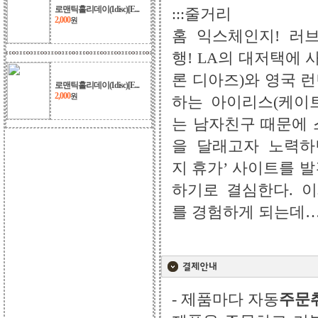
로맨틱홀리데이(1disc)[E...
:::줄거리
2,000
원
홈 익스체인지! 러
행! LA의 대저택에
론 디아즈)와 영국 
로맨틱홀리데이(1disc)[E...
2,000
원
하는 아이리스(케이트
는 남자친구 때문에 
을 달래고자 노력하
지 휴가’ 사이트를 
하기로 결심한다. 
를 경험하게 되는데…
- 제품마다 자동
주문